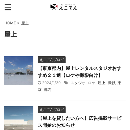
HOME
>
屋上
屋上
えこてんブログ
【東京都内】屋上レンタルスタジオおす
すめ２１選【ロケや撮影向け】
2024/1/30
スタジオ
,
ロケ
,
屋上
,
撮影
,
東
京
,
都内
えこてんブログ
【屋上を貸したい方へ】広告掲載サービ
ス開始のお知らせ